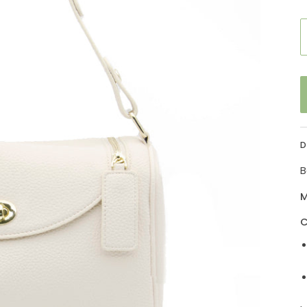
D
B
M
C