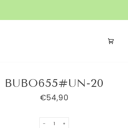
Carrito
(0)
BUBO655#UN-20
€54,90
−
+